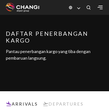
×
All
DAFTAR PENERBANGAN
Changi
KARGO
Sites:
Pantau penerbangan kargo yang tiba dengan
Language
pembaruan langsung.
Select:
ARRIVALS
DEPARTURES