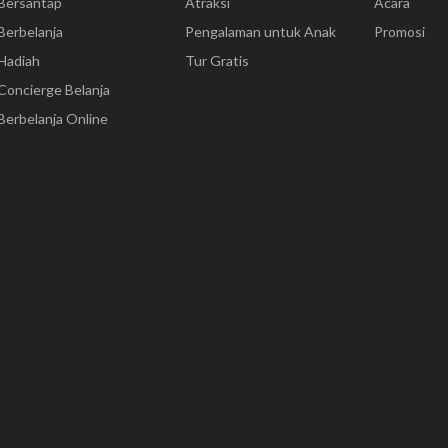
Bersantap
Atraksi
Acara
Berbelanja
Pengalaman untuk Anak
Promosi
Hadiah
Tur Gratis
Concierge Belanja
Berbelanja Online