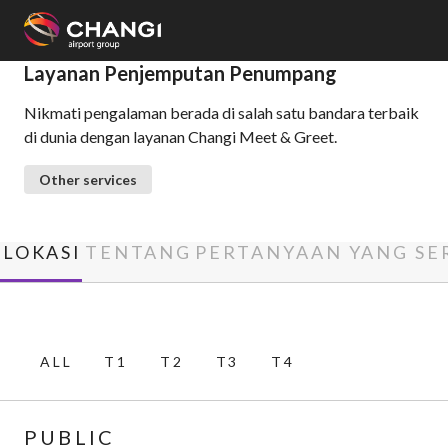
×
Layanan Penjemputan Penumpang
Nikmati pengalaman berada di salah satu bandara terbaik
All
di dunia dengan layanan Changi Meet & Greet.
Changi
Sites:
Other services
Language
Select:
LOKASI
TENTANG
PERTANYAAN YANG SE
ALL
T1
T2
T3
T4
PUBLIC