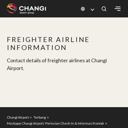
×
All
FREIGHTER AIRLINE
Changi
INFORMATION
Sites:
Contact details of freighter airlines at Changi
Language
Airport.
Select:
Changi Airport
Terbang
Maskapai Changi Airport: Perincian Check-In & Informasi Kontak