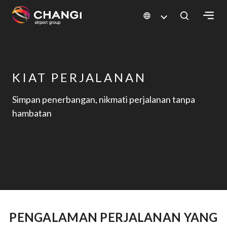
×
All
Changi
KIAT PERJALANAN
Sites:
Simpan penerbangan, nikmati perjalanan tanpa
hambatan
Language
Select:
PENGALAMAN PERJALANAN YANG