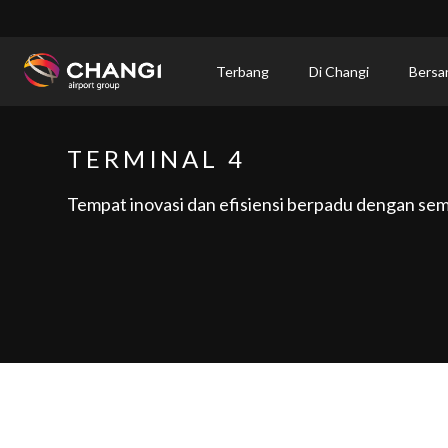
×
Terbang
Di Changi
Bersa
All
Changi
TERMINAL 4
Sites:
Tempat inovasi dan efisiensi berpadu dengan se
Language
Select: