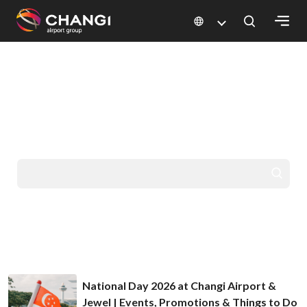
×
HALO DARI CHANGI
All
PERGI KE TEMPAT
Changi
Sites:
IMPIAN ANDA
Language
Select:
National Day 2026 at Changi Airport &
Jewel | Events, Promotions & Things to Do