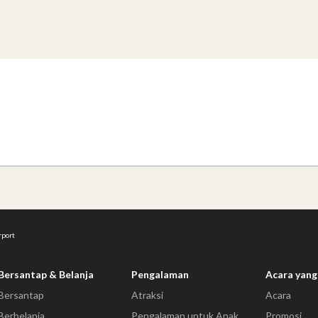
rport
Bersantap & Belanja
Pengalaman
Acara yang
Bersantap
Atraksi
Acara
Berbelanja
Pengalaman untuk Anak
Promosi