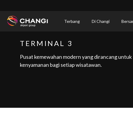
×
Terbang
Di Changi
Bersa
All
TERMINAL 3
Changi
Sites:
Pusat kemewahan modern yang dirancang untuk
kenyamanan bagi setiap wisatawan.
Language
Select: