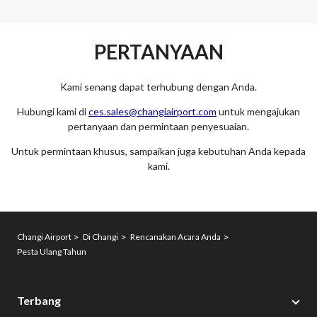
PERTANYAAN
Kami senang dapat terhubung dengan Anda.
Hubungi kami di
ces.sales@changiairport.com
untuk mengajukan
pertanyaan dan permintaan penyesuaian.
Untuk permintaan khusus, sampaikan juga kebutuhan Anda kepada
kami.
Changi Airport
Di Changi
Rencanakan Acara Anda
Pesta Ulang Tahun
Terbang