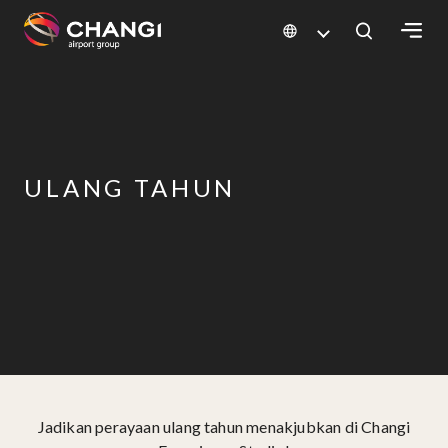
×
All
Changi
Sites:
ULANG TAHUN
Language
Select:
Jadikan perayaan ulang tahun menakjubkan di Changi