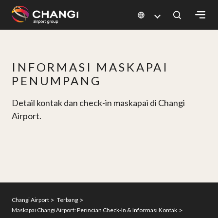
×
All
INFORMASI MASKAPAI
Changi
PENUMPANG
Sites:
Detail kontak dan check-in maskapai di Changi
Language
Airport.
Select:
Changi Airport
Terbang
Maskapai Changi Airport: Perincian Check-In & Informasi Kontak