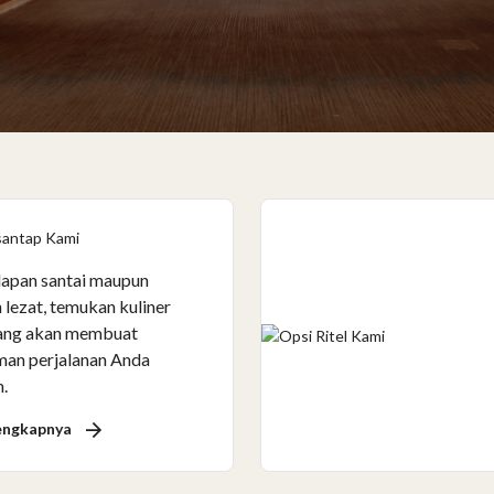
santap Kami
apan santai maupun
 lezat, temukan kuliner
yang akan membuat
an perjalanan Anda
.
engkapnya