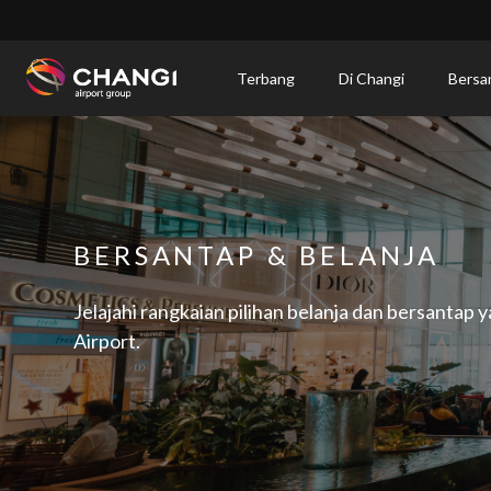
×
Terbang
Di Changi
Bersa
All
Changi
Sites:
Language
BERSANTAP & BELANJA
Select:
Jelajahi rangkaian pilihan belanja dan bersantap 
Airport.