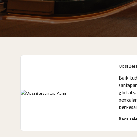
Opsi Ber
Baik kud
santapan
global 
pengalam
berkesan
Baca sel