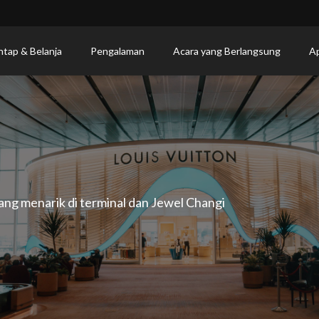
ntap & Belanja
Pengalaman
Acara yang Berlangsung
Ap
yang menarik di terminal dan Jewel Changi