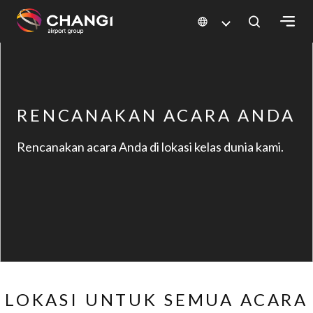
×
All
Changi
RENCANAKAN ACARA ANDA
Sites:
Rencanakan acara Anda di lokasi kelas dunia kami.
Language
Select:
LOKASI UNTUK SEMUA ACARA