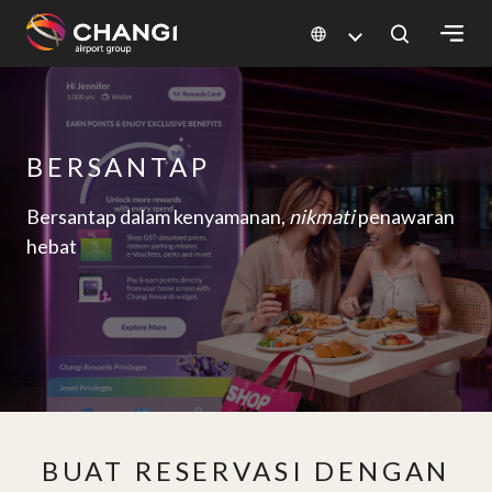
×
All
BERSANTAP
Changi
Sites:
Bersantap dalam kenyamanan,
nikmati
penawaran
hebat
Language
Select:
BUAT RESERVASI DENGAN