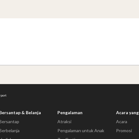
rport
Bersantap & Belanja
Pengalaman
Acara yang
Bersantap
Atraksi
Acara
Berbelanja
Pengalaman untuk Anak
Promosi