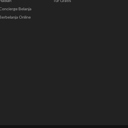
Hadiah
Tur Gratis
Concierge Belanja
Berbelanja Online