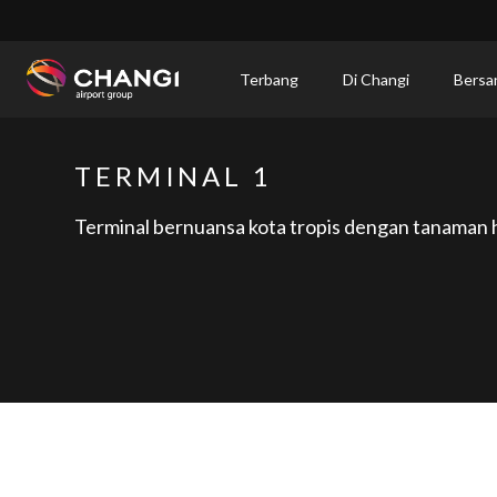
×
Terbang
Di Changi
Bersa
All
Changi
TERMINAL 1
Sites:
Terminal bernuansa kota tropis dengan tanaman h
Language
Select: