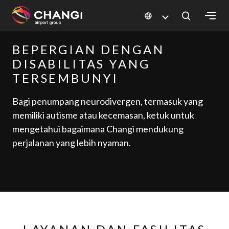
×
BEPERGIAN DENGAN
DISABILITAS YANG
All
Changi
TERSEMBUNYI
Sites:
Bagi penumpang neurodivergen, termasuk yang
memiliki autisme atau kecemasan, ketuk untuk
Language
mengetahui bagaimana Changi mendukung
Select:
perjalanan yang lebih nyaman.