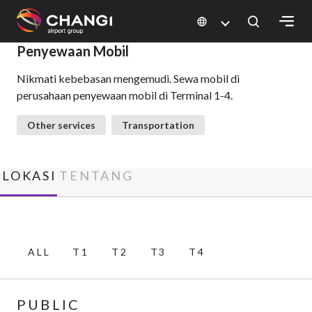
×
Penyewaan Mobil
Nikmati kebebasan mengemudi. Sewa mobil di
All
perusahaan penyewaan mobil di Terminal 1-4.
Changi
Sites:
Other services
Transportation
Language
Select:
LOKASI
TENTANG
ALL
T1
T2
T3
T4
PUBLIC