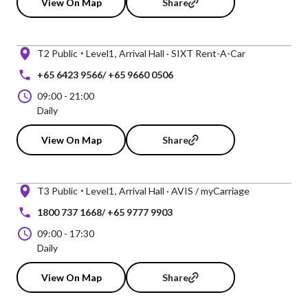
View On Map
Share
T2 Public
Level1
Arrival Hall · SIXT Rent-A-Car
+65 6423 9566/ +65 9660 0506
09:00
-
21:00
Daily
View On Map
Share
T3 Public
Level1
Arrival Hall · AVIS / myCarriage
1800 737 1668/ +65 9777 9903
09:00
-
17:30
Daily
View On Map
Share