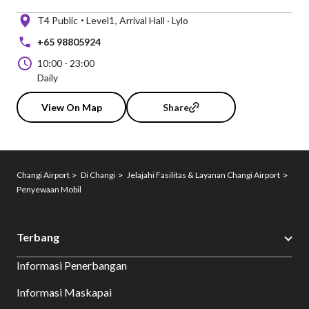
T4 Public
Level1
Arrival Hall · Lylo
+65 98805924
10:00
-
23:00
Daily
View On Map
Share
Changi Airport
Di Changi
Jelajahi Fasilitas & Layanan Changi Airport
Penyewaan Mobil
Terbang
Informasi Penerbangan
Informasi Maskapai