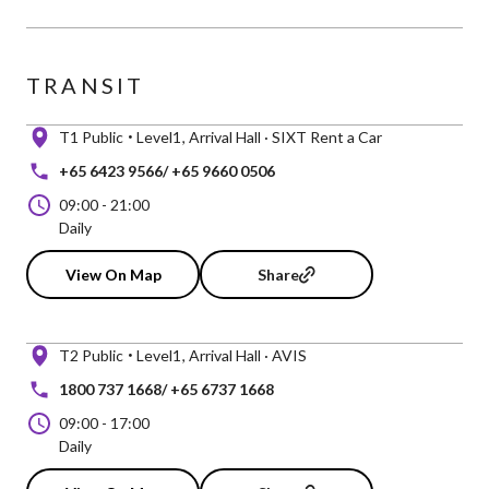
TRANSIT
T1 Public
Level1
Arrival Hall · SIXT Rent a Car
+65 6423 9566/ +65 9660 0506
09:00
-
21:00
Daily
View On Map
Share
T2 Public
Level1
Arrival Hall · AVIS
1800 737 1668/ +65 6737 1668
09:00
-
17:00
Daily