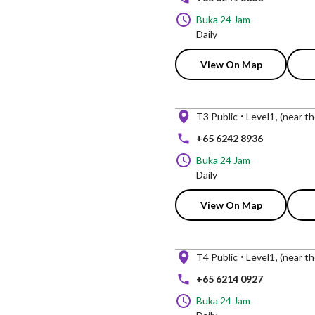
Buka 24 Jam
Daily
View On Map
T3 Public
Level1
(near th
+65 6242 8936
Buka 24 Jam
Daily
View On Map
T4 Public
Level1
(near th
+65 6214 0927
Buka 24 Jam