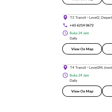
T3 Transit
Level2
Depart
+65 6214 0672
Buka 24 Jam
Daily
View On Map
T4 Transit
Level2M
(nex
Buka 24 Jam
Daily
View On Map