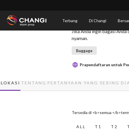
×
Penyimpanan Bagasi ole
Terbang
Di Changi
Bersa
Jika Anda ingin bagasi Anda
All
nyaman.
Changi
Sites:
Baggage
Prapendaftaran untuk Pe
Language
Select:
LOKASI
TENTANG
PERTANYAAN YANG SERING DI
Tersedia di <b>semua </b>term
ALL
T1
T2