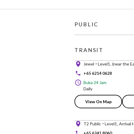
PUBLIC
TRANSIT
Jewel
Level1
(near the E
+65 6214 0628
Buka 24 Jam
Daily
View On Map
T2 Public
Level1
Arrival 
+65 6241 8060