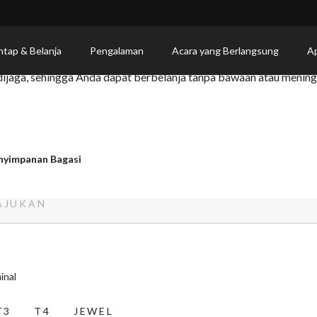
h Smarte Carte
ntap & Belanja
Pengalaman
Acara yang Berlangsung
Ap
 dijaga, sehingga Anda dapat berbelanja tanpa bawaan atau meni
nyimpanan Bagasi
AJUKAN
inal
T3
T4
JEWEL