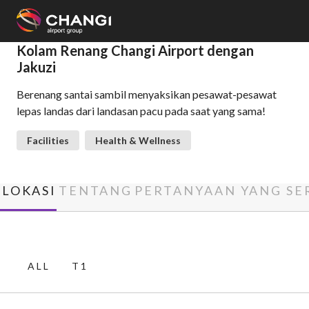
×
Kolam Renang Changi Airport dengan
Jakuzi
All
Berenang santai sambil menyaksikan pesawat-pesawat
Changi
lepas landas dari landasan pacu pada saat yang sama!
Sites:
Facilities
Health & Wellness
Language
Select:
LOKASI
TENTANG
PERTANYAAN YANG SE
ALL
T1