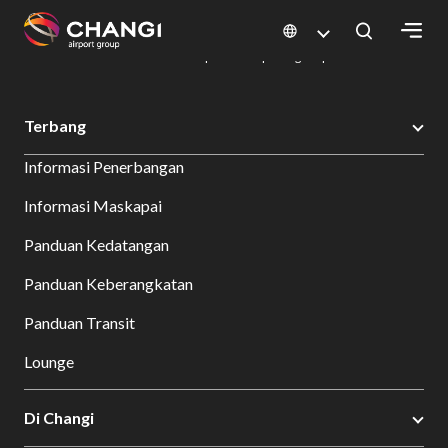
×
Changi Airport
Bersantap dan Belanja
Direktori Kuliner: Restoran & Tempat Makan | Changi Airport
Dine Detail
All
Terbang
Changi
Informasi Penerbangan
Sites:
Informasi Maskapai
Language
Panduan Kedatangan
Select:
Panduan Keberangkatan
Panduan Transit
Lounge
Di Changi