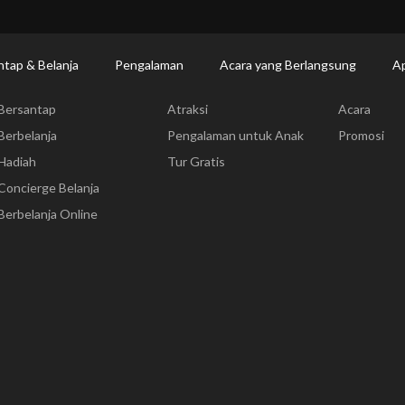
Makan | Changi Airport
Dine Detail
ntap & Belanja
Pengalaman
Acara yang Berlangsung
Ap
Bersantap & Belanja
Pengalaman
Acara yang
Bersantap
Atraksi
Acara
Berbelanja
Pengalaman untuk Anak
Promosi
Hadiah
Tur Gratis
Concierge Belanja
Berbelanja Online