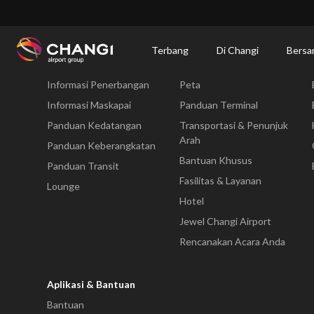
×
Changi Airport
Bersantap dan Belanja
Direktori Kuliner: Restoran & Tempat 
Terbang
Di Changi
Bersa
Terbang
Di Changi
Informasi Penerbangan
Peta
All
Changi
Informasi Maskapai
Panduan Terminal
Sites:
Panduan Kedatangan
Transportasi & Penunjuk
Arah
Panduan Keberangkatan
Language
Bantuan Khusus
Panduan Transit
Select:
Fasilitas & Layanan
Lounge
Hotel
Jewel Changi Airport
Rencanakan Acara Anda
Aplikasi & Bantuan
Bantuan