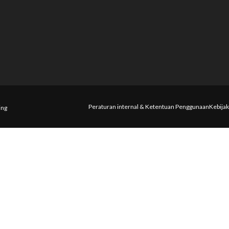
Peraturan internal & Ketentuan Penggunaan
Kebijak
ing