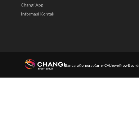
Changi App
Informasi Kontak
Bandara
Korporat
Karier
CAI
Jewel
Now Board