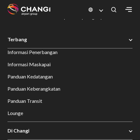
×
Changi Airport
Bersantap dan Belanja
Direktori Kuliner: Restoran & Tempat Makan | Changi Airport
Dine Detail
All
Terbang
Changi
Informasi Penerbangan
Sites:
Informasi Maskapai
Language
Panduan Kedatangan
Select:
Panduan Keberangkatan
Panduan Transit
Lounge
Di Changi