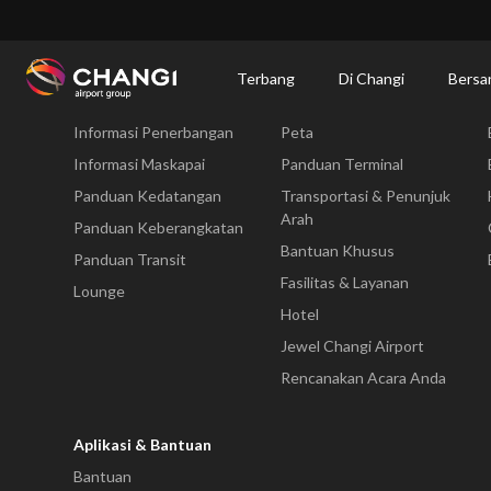
×
Changi Airport
Bersantap dan Belanja
Direktori Kuliner: Restoran & Tempat 
Terbang
Di Changi
Bersa
Terbang
Di Changi
Informasi Penerbangan
Peta
All
Changi
Informasi Maskapai
Panduan Terminal
Sites:
Panduan Kedatangan
Transportasi & Penunjuk
Arah
Panduan Keberangkatan
Language
Bantuan Khusus
Panduan Transit
Select:
Fasilitas & Layanan
Lounge
Hotel
Jewel Changi Airport
Rencanakan Acara Anda
Aplikasi & Bantuan
Bantuan