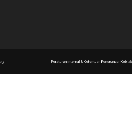
Peraturan internal & Ketentuan Penggunaan
Kebijak
ing