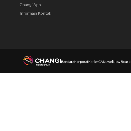
Changi App
Informasi Kontak
Bandara
Korporat
Karier
CAI
Jewel
Now Board