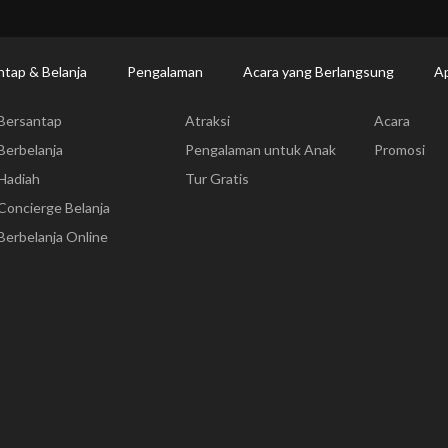
Makan | Changi Airport
Dine Detail
ntap & Belanja
Pengalaman
Acara yang Berlangsung
Ap
Bersantap & Belanja
Pengalaman
Acara yang
Bersantap
Atraksi
Acara
Berbelanja
Pengalaman untuk Anak
Promosi
Hadiah
Tur Gratis
Concierge Belanja
Berbelanja Online