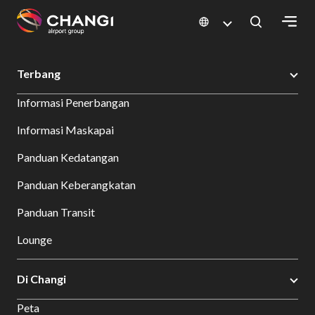
×
Changi Airport
Bersantap dan Belanja
Direktori Toko
Shop Detail
Terbang
All
Informasi Penerbangan
Changi
Sites:
Informasi Maskapai
Panduan Kedatangan
Language
Select:
Panduan Keberangkatan
Panduan Transit
Lounge
Di Changi
Peta