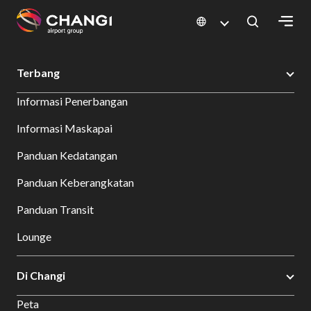
×
Changi Airport
Bersantap dan Belanja
Direktori Toko
Shop Detail
Terbang
All
Informasi Penerbangan
Changi
Sites:
Informasi Maskapai
Panduan Kedatangan
Language
Select:
Panduan Keberangkatan
Panduan Transit
Lounge
Di Changi
Peta