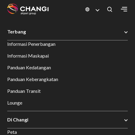
×
Changi Airport
Bersantap dan Belanja
Direktori Toko
Shop Detail
Terbang
All
Informasi Penerbangan
Changi
Sites:
Informasi Maskapai
Panduan Kedatangan
Language
Select:
Panduan Keberangkatan
Panduan Transit
Lounge
Di Changi
Peta