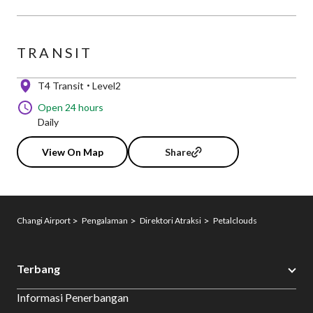
TRANSIT
T4 Transit
Level2
Open 24 hours
Daily
View On Map
Share
Changi Airport
Pengalaman
Direktori Atraksi
Petalclouds
Terbang
Informasi Penerbangan