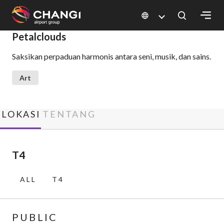
×
Petalclouds
Saksikan perpaduan harmonis antara seni, musik, dan sains.
All
Changi
Art
Sites:
Language
LOKASI
TENTANG
Select:
T4
ALL
T4
PUBLIC