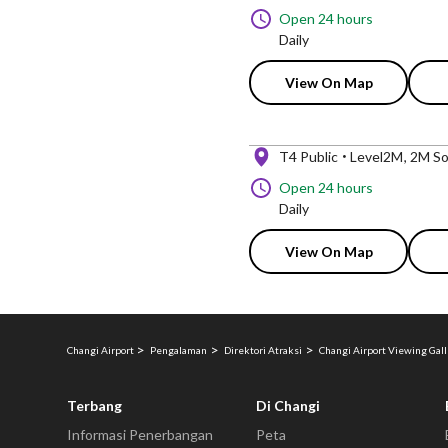
Open 24 hours
Daily
View On Map
T4 Public
Level2M
2M So
Open 24 hours
Daily
View On Map
Changi Airport
Pengalaman
Direktori Atraksi
Changi Airport Viewing Ga
Terbang
Di Changi
Informasi Penerbangan
Peta