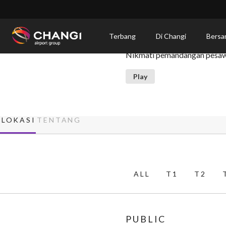
×
Viewing Malls
Terbang
Di Changi
Bersa
Nikmati pemandangan pesawat
All
Changi
Play
Sites:
Language
LOKASI
TENTANG
Select:
ALL
T1
T2
PUBLIC