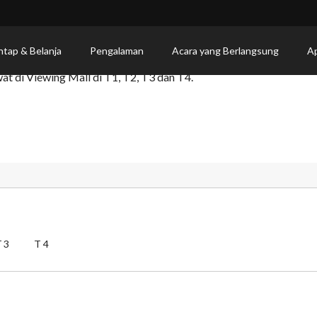
ntap & Belanja
Pengalaman
Acara yang Berlangsung
Ap
 di Viewing Mall di T1, T2, T3 dan T4.
T3
T4