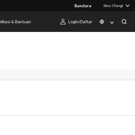
Bandara
Situs Changi
likasi & Bantuan
Login/Daftar