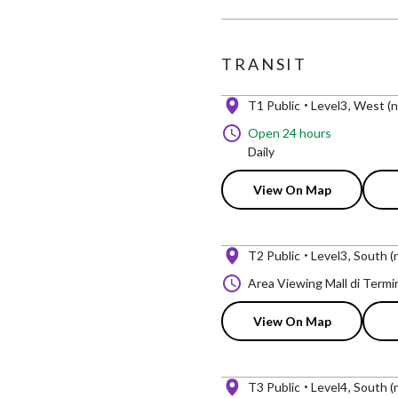
TRANSIT
T1 Public
Level3
West (n
Open 24 hours
Daily
View On Map
T2 Public
Level3
South (n
Area Viewing Mall di Termi
View On Map
T3 Public
Level4
South (n