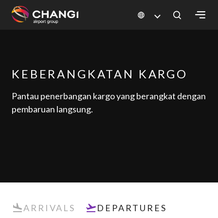
×
All
KEBERANGKATAN KARGO
Changi
Sites:
Pantau penerbangan kargo yang berangkat dengan
pembaruan langsung.
Language
Select:
ARRIVALS
DEPARTURES