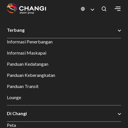
×
Changi Airport
Terbang
All
Informasi Penerbangan
Changi
Sites:
Informasi Maskapai
Panduan Kedatangan
Language
Select:
Panduan Keberangkatan
Panduan Transit
Lounge
Di Changi
Peta