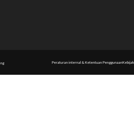
Peraturan internal & Ketentuan Penggunaan
Kebijak
ing