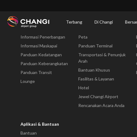
×
Changi Airport
Bersantap dan Belanja
Direktori Toko
Shop Detail
Terbang
Di Changi
Bersa
Terbang
Di Changi
Informasi Penerbangan
Peta
All
Changi
Informasi Maskapai
Panduan Terminal
Sites:
Panduan Kedatangan
Transportasi & Penunjuk
Arah
Panduan Keberangkatan
Language
Bantuan Khusus
Panduan Transit
Select:
Fasilitas & Layanan
Lounge
Hotel
Jewel Changi Airport
Rencanakan Acara Anda
Aplikasi & Bantuan
Bantuan