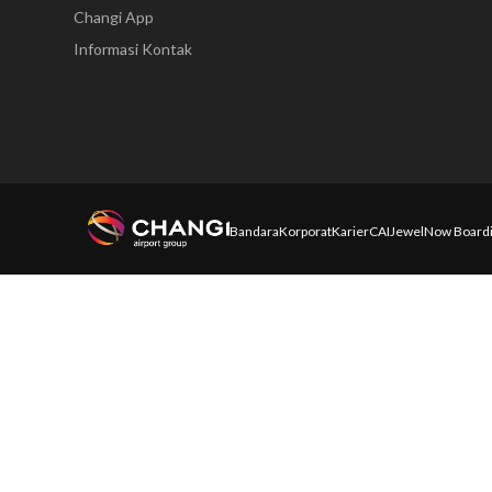
Changi App
Informasi Kontak
Bandara
Korporat
Karier
CAI
Jewel
Now Board