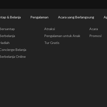
ntap & Belanja
Pengalaman
Acara yang Berlangsung
Ap
Bersantap & Belanja
Pengalaman
Acara yang
Bersantap
Atraksi
Acara
Berbelanja
Pengalaman untuk Anak
Promosi
Hadiah
Tur Gratis
Concierge Belanja
Berbelanja Online