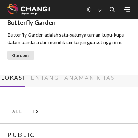
×
Butterfly Garden
Butterfly Garden adalah satu-satunya taman kupu-kupu
All
dalam bandara dan memiliki air terjun gua setinggi 6 m.
Changi
Sites:
Gardens
Language
Select:
LOKASI
TENTANG
TANAMAN KHAS
ALL
T3
PUBLIC